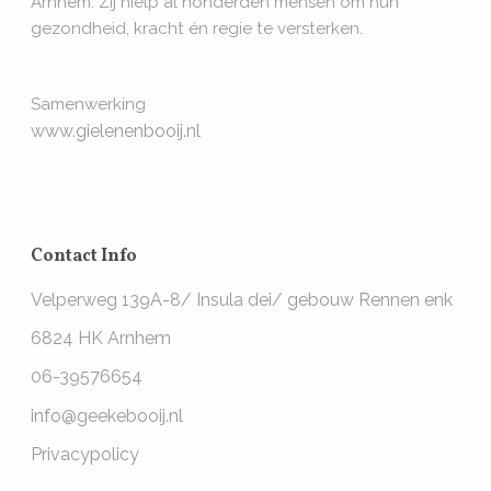
Arnhem. Zij hielp al honderden mensen om hun
gezondheid, kracht én regie te versterken.
Samenwerking
www.gielenenbooij.nl
Contact Info
Velperweg 139A-8/ Insula dei/ gebouw Rennen enk
6824 HK Arnhem
06-39576654
info@geekebooij.nl
Privacypolicy